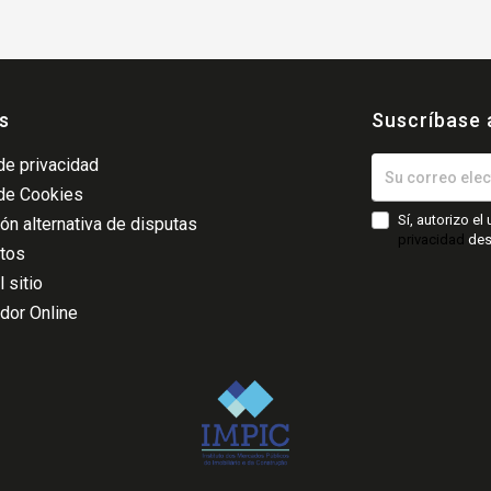
s
Suscríbase 
 de privacidad
 de Cookies
Sí, autorizo e
ón alternativa de disputas
privacidad
desc
atos
 sitio
dor Online