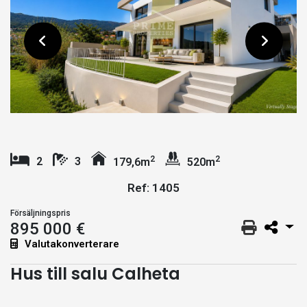
2
2
2
3
179,6m
520m
Ref: 1405
Försäljningspris
895 000 €
Valutakonverterare
Hus till salu Calheta